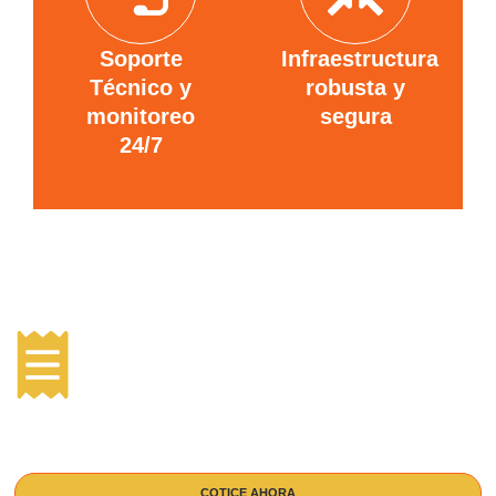
Soporte
Infraestructura
Técnico y
robusta y
monitoreo
segura
24/7
Cotice Nuestros Servicios
Aproveche al máximo todos los beneficios de nuestra tecnología
avanzada en
Conectividad Empresarial.
COTICE AHORA