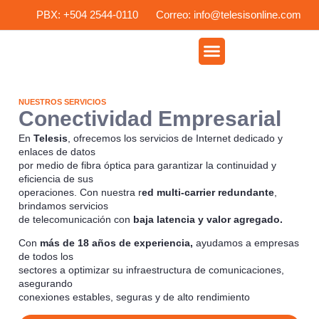
PBX: +504 2544-0110
Correo: info@telesisonline.com
CONECTIVIDAD EMPRESARIAL
NUESTROS SERVICIOS
Conectividad Empresarial
En
Telesis
, ofrecemos los servicios de Internet dedicado y
enlaces de datos
por medio de fibra óptica para garantizar la continuidad y
eficiencia de sus
operaciones. Con nuestra r
ed multi-carrier redundante
,
brindamos servicios
de telecomunicación con
baja latencia y valor agregado.
Con
más de 18 años de experiencia,
ayudamos a empresas
de todos los
sectores a optimizar su infraestructura de comunicaciones,
asegurando
conexiones estables, seguras y de alto rendimiento