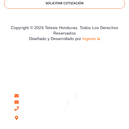
SOLICITAR COTIZACIÓN
Copyright © 2026 Telesis Honduras. Todos Los Derechos
Reservados
Diseñado y Desarrollado por
Ingenio.la
Solicitar Servicio
soporte@telesisonline.com
info@telesisonline.com
PBX: +504 2544-0110
18 Ave, 14 y 15 Calle, Colonia Villa Eugenia
San Pedro Sula, Honduras
Nombre